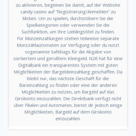
zu aktivieren, beginnen Sie damit, auf der Website
candy.casino auf “Registrierung/Anmelden” zu
klicken. Um zu spielen, durchstöbern Sie die
Spielkategorien oder verwenden Sie die
Suchfunktion, um Ihre Lieblingstitel zu finden.
Für Münzeinzahlungen stehen teilweise separate
Münzzählautomaten zur Verfügung oder du nutzt
sogenannte Safebags für die Abgabe von
sortiertem und gerolltem Kleingeld. N26 hat für eine
Digitalbank ein transparentes System mit guten
Möglichkeiten der Bargeldeinzahlung geschaffen. Da
bleibt nur, das nächste Geschäft für die
Bareinzahlung zu finden oder eine der anderen
Möglichkeiten zu nutzen, um Bargeld auf das
Girokonto einzuzahlen. Die Direktbank verfügt nicht
über Filialen und Automaten, bietet dir jedoch einige
Möglichkeiten, Bargeld auf dem Girokonto
einzuzahlen.