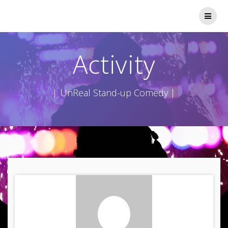
Skip
to
content
Activity
| UnReal Stand-up Comedy |