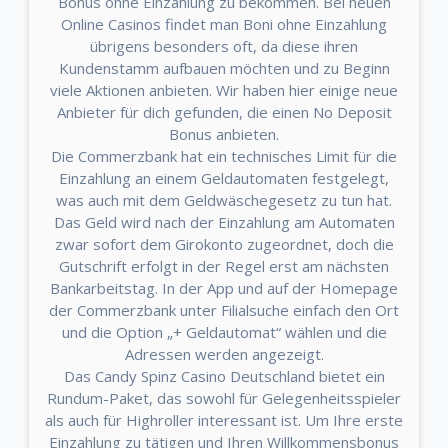
Bonus ohne Einzahlung zu bekommen. Bei neuen
Online Casinos findet man Boni ohne Einzahlung
übrigens besonders oft, da diese ihren
Kundenstamm aufbauen möchten und zu Beginn
viele Aktionen anbieten. Wir haben hier einige neue
Anbieter für dich gefunden, die einen No Deposit
Bonus anbieten.
Die Commerzbank hat ein technisches Limit für die
Einzahlung an einem Geldautomaten festgelegt,
was auch mit dem Geldwäschegesetz zu tun hat.
Das Geld wird nach der Einzahlung am Automaten
zwar sofort dem Girokonto zugeordnet, doch die
Gutschrift erfolgt in der Regel erst am nächsten
Bankarbeitstag. In der App und auf der Homepage
der Commerzbank unter Filialsuche einfach den Ort
und die Option „+ Geldautomat“ wählen und die
Adressen werden angezeigt.
Das Candy Spinz Casino Deutschland bietet ein
Rundum-Paket, das sowohl für Gelegenheitsspieler
als auch für Highroller interessant ist. Um Ihre erste
Einzahlung zu tätigen und Ihren Willkommensbonus