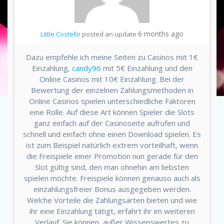
6 months ago
Little Costello
posted an update
Dazu empfehle ich meine Seiten zu Casinos mit 1€
Einzahlung,
candy96
mit 5€ Einzahlung und den
Online Casinos mit 10€ Einzahlung. Bei der
Bewertung der einzelnen Zahlungsmethoden in
Online Casinos spielen unterschiedliche Faktoren
eine Rolle. Auf diese Art können Spieler die Slots
ganz einfach auf der Casinoseite aufrufen und
schnell und einfach ohne einen Download spielen. Es
ist zum Beispiel natürlich extrem vorteilhaft, wenn
die Freispiele einer Promotion nun gerade für den
Slot gültig sind, den man ohnehin am liebsten
spielen möchte. Freispiele können genauso auch als
einzahlungsfreier Bonus ausgegeben werden.
Welche Vorteile die Zahlungsarten bieten und wie
ihr eine Einzahlung tätigt, erfahrt ihr im weiteren
Verlauf. Sie können, außer Wissenswertes zu